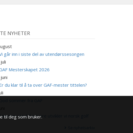
STE NYHETER
august
Vi går inn i siste del av utendørssesongen
juli
GAF Mesterskapet 2026
 juni
Er du klar til å ta over GAF-mester tittelen?
uli
God sommer fra GAF
uni
Sammen med Partnere utvikler vi norsk golf
e til deg som bruker.
Se nyhetsarkiv