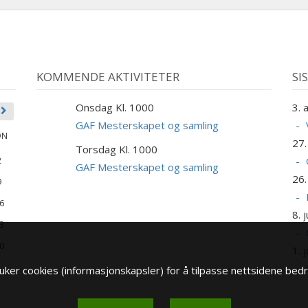
KOMMENDE AKTIVITETER
SI
Onsdag Kl. 1000
3. 
9
SEP
GAF Mesterskapet og samling
ØN
27. 
Torsdag Kl. 1000
10
2
SEP
GAF Mesterskapet og samling
26.
9
6
8. j
3
0
1. j
ker cookies (informasjonskapsler) for å tilpasse nettsidene bedr