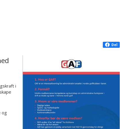
Del
med
gskraft i
 skape
e og