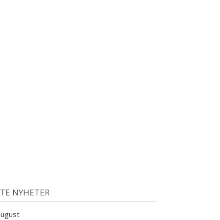
STE NYHETER
august