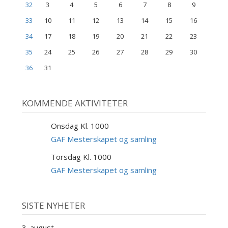
32
3
4
5
6
7
8
9
33
10
11
12
13
14
15
16
34
17
18
19
20
21
22
23
35
24
25
26
27
28
29
30
36
31
KOMMENDE AKTIVITETER
Onsdag Kl. 1000
9
SEP
GAF Mesterskapet og samling
Torsdag Kl. 1000
10
SEP
GAF Mesterskapet og samling
SISTE NYHETER
3. august