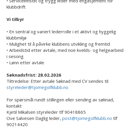
• Serviceinnstilt og trygg leder med engasjement for
klubbdrift
Vi tilbyr
• En sentral og variert lederrolle i et aktivt og hyggelig
klubbmiljø
• Mulighet til å påvirke klubbens utvikling og fremtid
• Arbeidstid etter avtale, med noe kvelds- og helgearbeid
i sesong
• Lønn etter avtale
Søknadsfrist: 28.02.2026
Tiltredelse: Etter avtale Søknad med CV sendes til:
styreleder@tjomegolfklubb.no
For spørsmål rundt stillingen eller sending av søknad,
kontakt:
Kjetil Mikalsen styreleder tlf 90418865
Ove Salvesen Daglig leder,
post@tjomegolfklubb.no
tlf
90214420