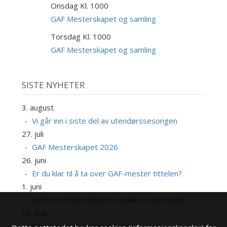
Onsdag Kl. 1000
9
SEP
GAF Mesterskapet og samling
Torsdag Kl. 1000
10
SEP
GAF Mesterskapet og samling
SISTE NYHETER
3. august
Vi går inn i siste del av utendørssesongen
27. juli
GAF Mesterskapet 2026
26. juni
Er du klar til å ta over GAF-mester tittelen?
1. juni
Sammen med Partnere utvikler vi norsk golf
18. mai
Sammen utvikler vi norsk golf