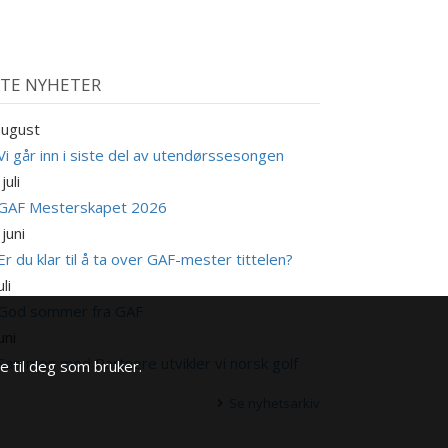
STE NYHETER
august
Vi går inn i siste del av utendørssesongen
juli
GAF Mesterskapet 2026
 juni
Er du klar til å ta over GAF-mester tittelen?
uli
God sommer fra GAF
uni
Sammen med Partnere utvikler vi norsk golf
e til deg som bruker.
Se nyhetsarkiv