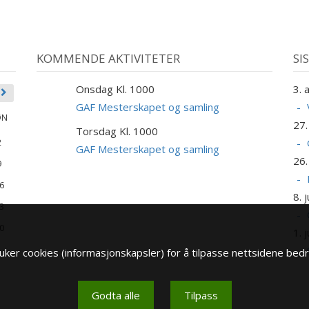
KOMMENDE AKTIVITETER
SI
Onsdag Kl. 1000
3. 
9
SEP
GAF Mesterskapet og samling
ØN
27. 
Torsdag Kl. 1000
10
2
SEP
GAF Mesterskapet og samling
26.
9
6
8. j
3
0
1. j
ker cookies (informasjonskapsler) for å tilpasse nettsidene bedr
Godta alle
Tilpass