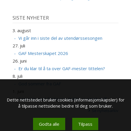
SISTE NYHETER
3. august
Vi går inn i siste del av utendørssesongen
27. juli
GAF Mesterskapet 2026
26. juni
Er du klar til å ta over GAF-mester tittelen?
8. juli
God sommer fra GAF
1. juni
Sammen med Partnere utvikler vi norsk golf
Dette nettstedet bruker cookies (informasjonskapsler) for
å tilpasse nettsidene bedre til deg som bruker.
Se nyhetsarkiv
Godta alle
Tilpass