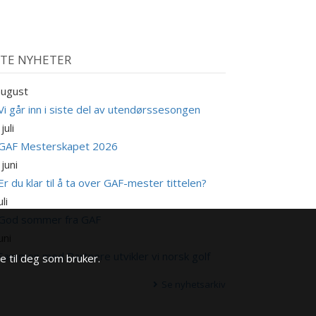
STE NYHETER
august
Vi går inn i siste del av utendørssesongen
juli
GAF Mesterskapet 2026
 juni
Er du klar til å ta over GAF-mester tittelen?
uli
God sommer fra GAF
uni
Sammen med Partnere utvikler vi norsk golf
e til deg som bruker.
Se nyhetsarkiv