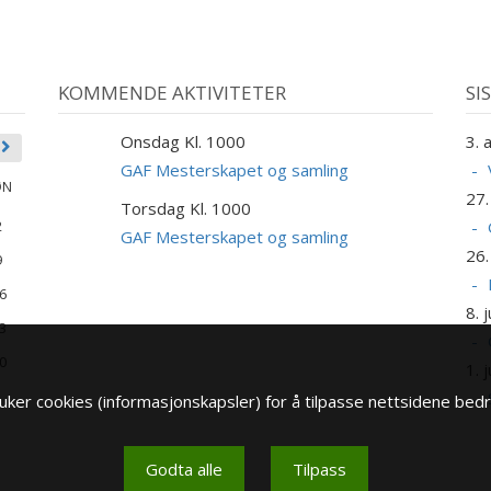
KOMMENDE AKTIVITETER
SI
Onsdag Kl. 1000
3. 
9
SEP
GAF Mesterskapet og samling
ØN
27. 
Torsdag Kl. 1000
10
2
SEP
GAF Mesterskapet og samling
26.
9
6
8. j
3
0
1. j
ker cookies (informasjonskapsler) for å tilpasse nettsidene bedr
Godta alle
Tilpass