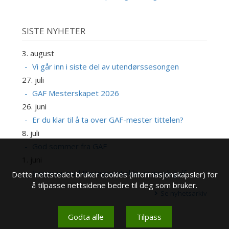
SISTE NYHETER
3. august
Vi går inn i siste del av utendørssesongen
27. juli
GAF Mesterskapet 2026
26. juni
Er du klar til å ta over GAF-mester tittelen?
8. juli
God sommer fra GAF
1. juni
Sammen med Partnere utvikler vi norsk golf
Dette nettstedet bruker cookies (informasjonskapsler) for
å tilpasse nettsidene bedre til deg som bruker.
Se nyhetsarkiv
Godta alle
Tilpass