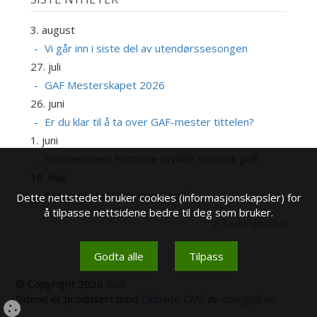
3. august
Vi går inn i siste del av utendørssesongen
27. juli
GAF Mesterskapet 2026
26. juni
Er du klar til å ta over GAF-mester tittelen?
1. juni
Sammen med Partnere utvikler vi norsk golf
18. mai
Sammen utvikler vi norsk golf
Dette nettstedet bruker cookies (informasjonskapsler) for
å tilpasse nettsidene bedre til deg som bruker.
Se nyhetsarkiv
Godta alle
Tilpass
© Copyright 2026
GAF
Sidene er produsert med
Clubsite CMS
av
scangolf.no