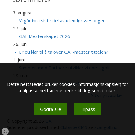
3. august
Vi går inn i siste del av utendørssesongen
27. juli
GAF Mesterskapet 2026
26. juni
Er du klar til å ta over GAF-mester tittelen?
1. juni
Sammen med Partnere utvikler vi norsk golf
18. mai
Sammen utvikler vi norsk golf
Dette nettstedet bruker cookies (informasjonskapsler) for
å tilpasse nettsidene bedre til deg som bruker.
Se nyhetsarkiv
Godta alle
Tilpass
© Copyright 2026
GAF
Sidene er produsert med
Clubsite CMS
av
scangolf.no