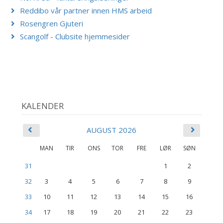
Reddibo vår partner innen HMS arbeid
Rosengren Gjuteri
Scangolf - Clubsite hjemmesider
KALENDER
AUGUST 2026
MAN
TIR
ONS
TOR
FRE
LØR
SØN
31
1
2
32
3
4
5
6
7
8
9
33
10
11
12
13
14
15
16
34
17
18
19
20
21
22
23