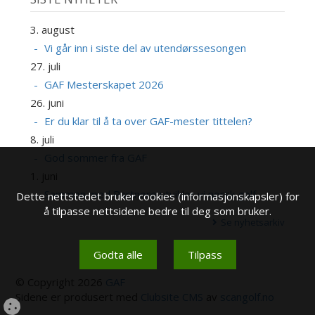
3. august
Vi går inn i siste del av utendørssesongen
27. juli
GAF Mesterskapet 2026
26. juni
Er du klar til å ta over GAF-mester tittelen?
8. juli
God sommer fra GAF
1. juni
Sammen med Partnere utvikler vi norsk golf
Dette nettstedet bruker cookies (informasjonskapsler) for
å tilpasse nettsidene bedre til deg som bruker.
Se nyhetsarkiv
Godta alle
Tilpass
© Copyright 2026
GAF
Sidene er produsert med
Clubsite CMS
av
scangolf.no