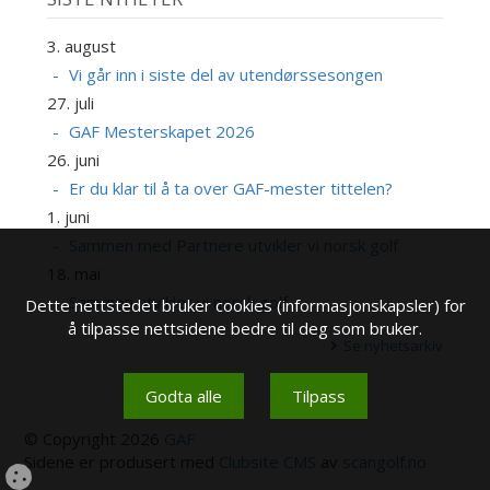
3. august
Vi går inn i siste del av utendørssesongen
27. juli
GAF Mesterskapet 2026
26. juni
Er du klar til å ta over GAF-mester tittelen?
1. juni
Sammen med Partnere utvikler vi norsk golf
18. mai
Sammen utvikler vi norsk golf
Dette nettstedet bruker cookies (informasjonskapsler) for
å tilpasse nettsidene bedre til deg som bruker.
Se nyhetsarkiv
Godta alle
Tilpass
© Copyright 2026
GAF
Sidene er produsert med
Clubsite CMS
av
scangolf.no