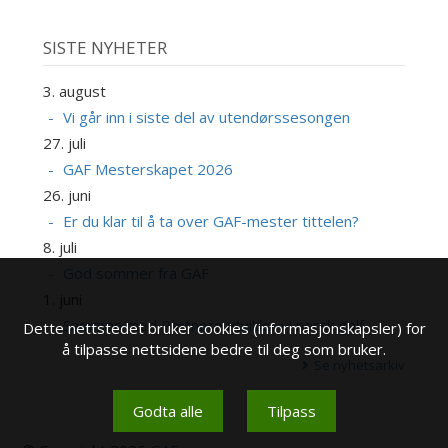
SISTE NYHETER
3. august
Vi går inn i siste del av utendørssesongen
27. juli
GAF Mesterskapet 2026
26. juni
Er du klar til å ta over GAF-mester tittelen?
8. juli
God sommer fra GAF
1. juni
Sammen med Partnere utvikler vi norsk golf
Dette nettstedet bruker cookies (informasjonskapsler) for
å tilpasse nettsidene bedre til deg som bruker.
Se nyhetsarkiv
Godta alle
Tilpass