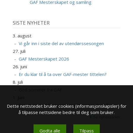
SEP
GAF Mesterskapet og samling
SISTE NYHETER
3. august
Vi går inn i siste del av utendørssesongen
27. juli
GAF Mesterskapet 2026
26. juni
Er du klar til å ta over GAF-mester tittelen?
8. juli
God sommer fra GAF
1. juni
Sammen med Partnere utvikler vi norsk golf
Dette nettstedet bruker cookies (informasjonskapsler) for
å tilpasse nettsidene bedre til deg som bruker.
Se nyhetsarkiv
Godta alle
Tilpass