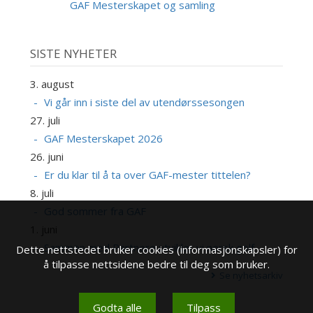
SEP
GAF Mesterskapet og samling
SISTE NYHETER
3. august
Vi går inn i siste del av utendørssesongen
27. juli
GAF Mesterskapet 2026
26. juni
Er du klar til å ta over GAF-mester tittelen?
8. juli
God sommer fra GAF
1. juni
Sammen med Partnere utvikler vi norsk golf
Dette nettstedet bruker cookies (informasjonskapsler) for
å tilpasse nettsidene bedre til deg som bruker.
Se nyhetsarkiv
Godta alle
Tilpass