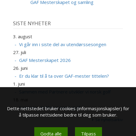
SEP
GAF Mesterskapet og samling
SISTE NYHETER
3. august
Vi går inn i siste del av utendørssesongen
27. juli
GAF Mesterskapet 2026
26. juni
Er du klar til å ta over GAF-mester tittelen?
1. juni
Sammen med Partnere utvikler vi norsk golf
18. mai
Sammen utvikler vi norsk golf
Dette nettstedet bruker cookies (informasjonskapsler) for
å tilpasse nettsidene bedre til deg som bruker.
Se nyhetsarkiv
Godta alle
Tilpass