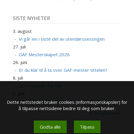
SISTE NYHETER
3. august
Vi går inn i siste del av utendørssesongen
27. juli
GAF Mesterskapet 2026
26. juni
Er du klar til å ta over GAF-mester tittelen?
8. juli
God sommer fra GAF
1. juni
Sammen med Partnere utvikler vi norsk golf
Dette nettstedet bruker cookies (informasjonskapsler) for
å tilpasse nettsidene bedre til deg som bruker.
Se nyhetsarkiv
Godta alle
Tilpass